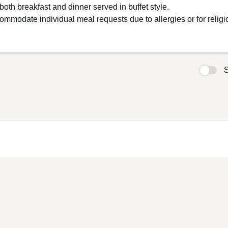
HE PARKLODGE（ザ・パークロッジ）上高地
上高地での新しい過ごし方を提供するホテル
宿泊」する場所から、上高地を「体験」する拠
自分らしい素敵な時間がきっとみつかる。